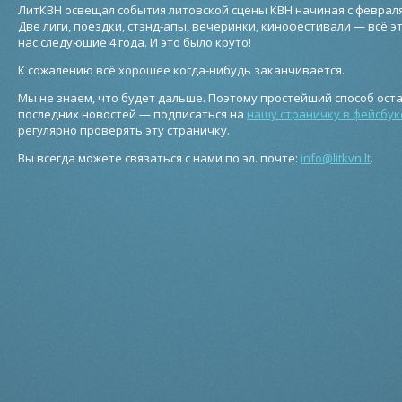
ЛитКВН освещал события литовской сцены КВН начиная с февраля 
Две лиги, поездки, стэнд-апы, вечеринки, кинофестивали — всё 
нас следующие 4 года. И это было круто!
К сожалению всё хорошее когда-нибудь заканчивается.
Мы не знаем, что будет дальше. Поэтому простейший способ оста
последних новостей — подписаться на
нашу страничку в фейсбук
регулярно проверять эту страничку.
Вы всегда можете связаться с нами по эл. почте:
info@litkvn.lt
.